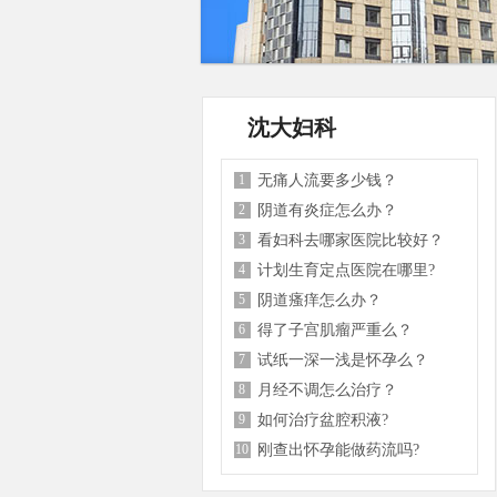
沈大妇科
1
无痛人流要多少钱？
2
阴道有炎症怎么办？
3
看妇科去哪家医院比较好？
4
计划生育定点医院在哪里?
5
阴道瘙痒怎么办？
6
得了子宫肌瘤严重么？
7
试纸一深一浅是怀孕么？
8
月经不调怎么治疗？
9
如何治疗盆腔积液?
10
刚查出怀孕能做药流吗?